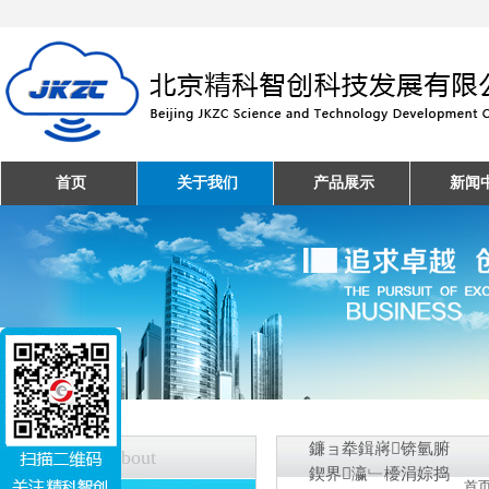
首页
关于我们
产品展示
新闻
鐮ョ牶鍓嶈锛氫腑
关于我们
About
鍥界瀛﹂櫌涓婃捣
首