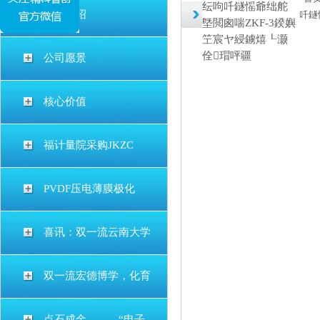
纭呴吀鐩愮爺绌舵
公司介绍
吀鐩
墍閲囪喘ZKF-3鍨嬩
笁宸ヤ綅鐪熺┖灏
佺瑁呯疆
公司愿景
核心价值
福计量院采购JKZC
PVDF压电薄膜极化
喜讯：双一流云南大学
双一流宏德博学，化育
点石成金———“电子