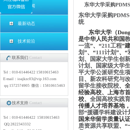
东华大学采购PDM
公司新闻
东华大学采购PDMS
统
最新动态
东华大学（Dongh
是中华人民共和国
技术前沿
一流
”、“
211工程
”
划
”、“
111计划
”、“
联系我们
Contact
划
、
国家大学生创
计划
、
国家级大学
平大学公派研究生
Tel：010-61446422 15810615463
目
、
新农科研究与
E-mail：
i
oajkzc03@vip.163.com
留学生接收院校
、
qq:1572574905 微信：15810615463
经验高校、上海市
校、
全国高校实践
技术支持
Contact
传播人才培养基地
部
“
援疆学科建设计
Tel：010-61446422 15810615463
国来华留学质量认
QQ:2822343332
质资源共享联盟
、“