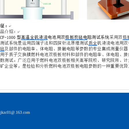
jkzc01@.163.com