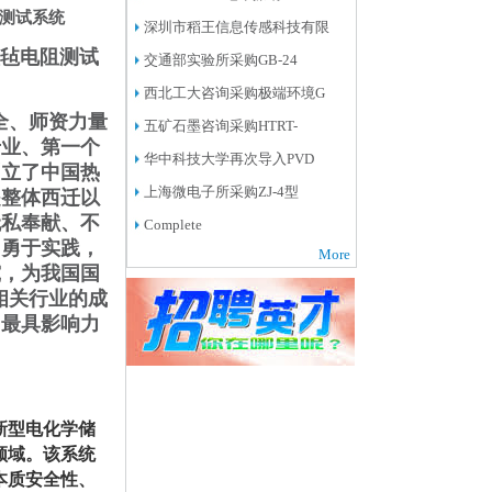
阻测试系统
深圳市稻王信息传感科技有限
炭毡电阻测试
交通部实验所采购GB-24
西北工大咨询采购极端环境G
全、师资力量
五矿石墨咨询采购HTRT-
专业、第一个
华中科技大学再次导入PVD
创立了中国热
上海微电子所采购ZJ-4型
是整体西迁以
无私奉献、不
Complete
，勇于实践，
More
究，为我国国
相关行业的成
中最具影响力
新型电化学储
领域。该系统
本质安全性、