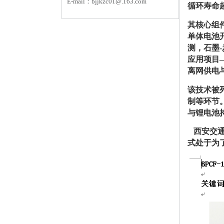
E-mail：
bjjkzc01
@.163.com
循环寿命
其核心组
单体电池
测，石墨
应用项目—
离网供电
该技术被
制等环节
与锂电池持
西安交通大
式处于为