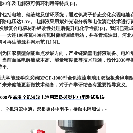
超20年及电解液可循环利用等特点
[5]
。
件包括电堆、储液罐及循环系统，通过钒离子价态变化实现电能
开路电压达1.5V。电解液采用紫外光谱分析和电位滴定技术进行
-炭黑复合电极材料经改性处理后提升电化学性能
[3]
。我国已建
—大连100兆瓦/400兆瓦时储能调峰电站，并在青海油田、河
与可再生能源并网示范
[1]
[4]
。
列为国家新型储能重点发展方向，产业链涵盖电解液制备、电堆
。当前面临电解液成本高、能量密度低等技术瓶颈，预计2030年
平.
学能源学院采购BPCF-1000型全钒液流电池用双极板炭毡电
了未来储能更新做技术储备，对于产学研结合有重要指导意义。