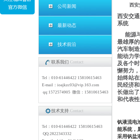
西安
公司新闻
西安交通
系统
最新动态
能源
最雄厚的
技术前沿
汽车制造
能动力学
联系我们
Contact
及各个时
懈努力，
始终站在
Tel：010-61446422 15810615463
民经济和
E-mail：
i
oajkzc03@vip.163.com
长做出了
qq:1572574905 微信：15810615463
和代表性
技术支持
Contact
钒液流电
Tel：010-61446422 15810615463
能系统，
QQ:2822343332
采用钒盐