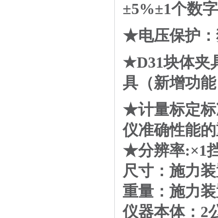
±
5%
±
1
个数字
★电压保护：
★
D31
块体夹
具（新增功能
★
计量标定标
仪准确性能的
★
分辨率
:
×
1
尺寸：施力装
重量：施力装
仪器本体：
2