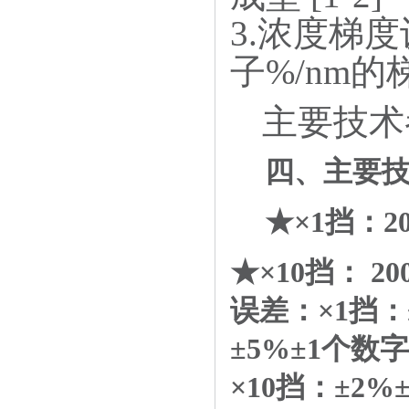
3.
浓度梯度设
子%/nm
主要技术
四、主要
★×1挡：20
★×
10
挡：
20
误差：×
1
挡：
±
5%
±
1
个数字
×
10
挡：±
2%