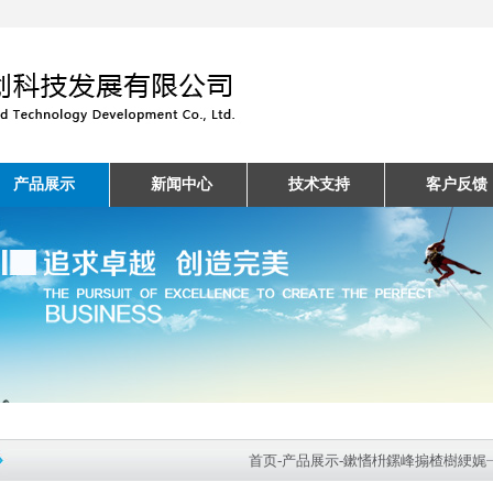
产品展示
新闻中心
技术支持
客户反馈
首页
-
产品展示
-
鏉愭枡鏍峰搧楂樹綆娓╁钩鍙?