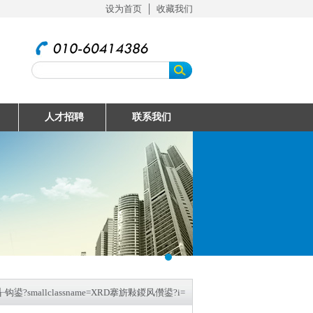
设为首页
│
收藏我们
人才招聘
联系我们
smallclassname=XRD搴旂敤鍐风儹鍙?i=