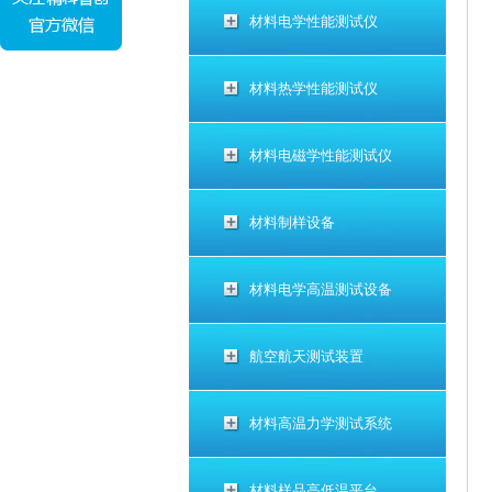
材料电学性能测试仪
材料热学性能测试仪
材料电磁学性能测试仪
材料制样设备
材料电学高温测试设备
航空航天测试装置
材料高温力学测试系统
材料样品高低温平台